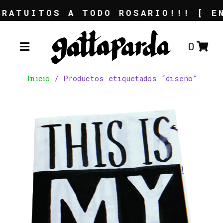
RATUITOS A TODO ROSARIO!!! [ EN
0
Inicio
/ Productos etiquetados “diseño”