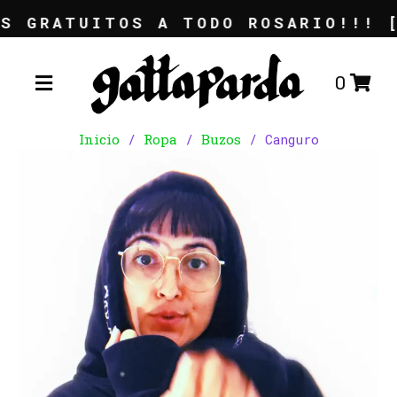
S GRATUITOS A TODO ROSARIO!!! [
0
Inicio
/
Ropa
/
Buzos
/ Canguro