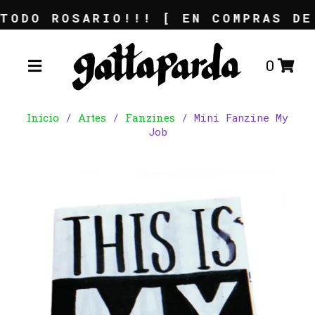
ROSARIO!!! [ EN COMPRAS DE +$15
0
Inicio
/
Artes
/
Fanzines
/ Mini Fanzine My
Job