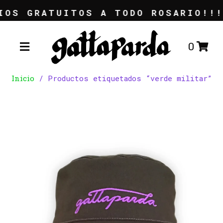
IOS GRATUITOS A TODO ROSARIO!!! 
0
Inicio
/ Productos etiquetados “verde militar”